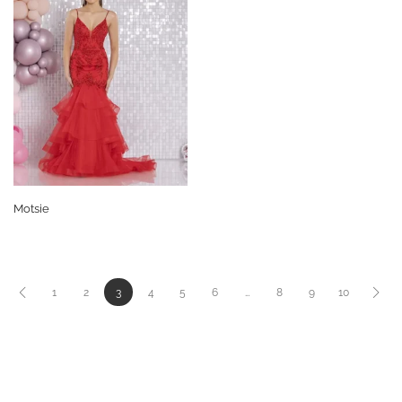
Motsie
1
2
3
4
5
6
…
8
9
10